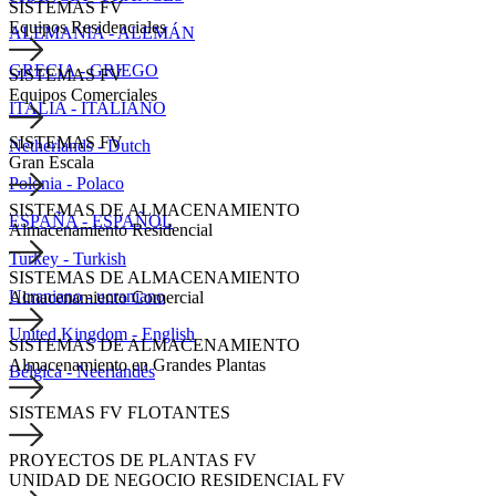
SISTEMAS FV
Equipos Residenciales
ALEMANIA - ALEMÁN
GRECIA - GRIEGO
SISTEMAS FV
Equipos Comerciales
ITALIA - ITALIANO
SISTEMAS FV
Netherlands - Dutch
Gran Escala
Polonia - Polaco
SISTEMAS DE ALMACENAMIENTO
ESPAÑA - ESPAÑOL
Almacenamiento Residencial
Turkey - Turkish
SISTEMAS DE ALMACENAMIENTO
Ucraniano - ucraniano
Almacenamiento Comercial
United Kingdom - English
SISTEMAS DE ALMACENAMIENTO
Almacenamiento en Grandes Plantas
Bélgica - Neerlandés
SISTEMAS FV FLOTANTES
PROYECTOS DE PLANTAS FV
UNIDAD DE NEGOCIO RESIDENCIAL FV