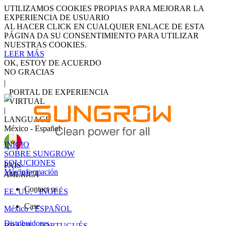
UTILIZAMOS COOKIES PROPIAS PARA MEJORAR LA
EXPERIENCIA DE USUARIO
AL HACER CLICK EN CUALQUIER ENLACE DE ESTA
PÁGINA DA SU CONSENTIMIENTO PARA UTILIZAR
NUESTRAS COOKIES.
LEER MÁS
OK, ESTOY DE ACUERDO
NO GRACIAS
|
PORTAL DE EXPERIENCIA
VIRTUAL
|
LANGUAGE
México - Español
INICIO
SOBRE SUNGROW
SOLUCIONES
PAIS
Más información
AMÉRICA
Contact us
EE. UU. - INGLÉS
Case
México - ESPAÑOL
Distribuidores
BRASIL - PORTUGUÉS