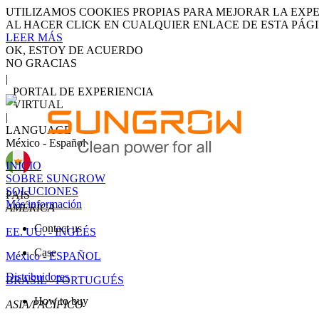
UTILIZAMOS COOKIES PROPIAS PARA MEJORAR LA EXP
AL HACER CLICK EN CUALQUIER ENLACE DE ESTA PÁG
LEER MÁS
OK, ESTOY DE ACUERDO
NO GRACIAS
|
PORTAL DE EXPERIENCIA
VIRTUAL
|
LANGUAGE
México - Español
INICIO
SOBRE SUNGROW
SOLUCIONES
PAIS
Más información
AMÉRICA
Contact us
EE. UU. - INGLÉS
Case
México - ESPAÑOL
Distribuidores
BRASIL - PORTUGUÉS
How to buy
ASIA/PACÍFICO