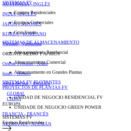
SISTEMAS FV
AUSTRALIA - INGLÉS
Equipos Residenciales
INDIA - INGLÉS
Equipos Comerciales
JAPÓN - JAPONÉS
Gran Escala
KOREA - KOREANO
SISTEMAS DE ALMACENAMIENTO
Vietnam - Vietnamita
Almacenamiento Residencial
ORIENTE MEDIO Y AFRICA
Almacenamiento Comercial
Oriente Próximo - Árabe
Almacenamiento en Grandes Plantas
Israel – Hebreo
SISTEMAS FV FLOTANTES
Africa del Sur – INGLÉS
PROYECTOS DE PLANTAS FV
GLOBAL
UNIDAD DE NEGOCIO RESIDENCIAL FV
CHINA
EUROPA
UNIDADE DE NEGOCIO GREEN POWER
FRANCIA - FRANCÉS
SISTEMAS FV
Equipos Residenciales
ALEMANIA - ALEMÁN